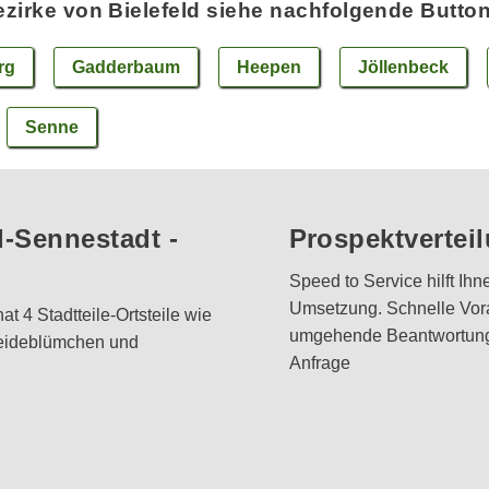
zirke von Bielefeld siehe nachfolgende Butto
rg
Gadderbaum
Heepen
Jöllenbeck
Senne
d-Sennestadt -
Prospektvertei
Speed to Service hilft Ihn
Umsetzung. Schnelle Vora
 4 Stadtteile-Ortsteile wie
umgehende Beantwortung 
Heideblümchen und
Anfrage