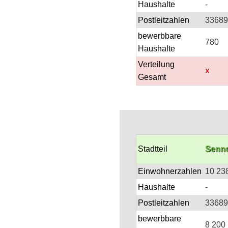
Haushalte
-
Postleitzahlen
3368
bewerbbare
780
Haushalte
Verteilung
x
Gesamt
Stadtteil
Senne
Einwohnerzahlen
10 23
Haushalte
-
Postleitzahlen
3368
bewerbbare
8 200