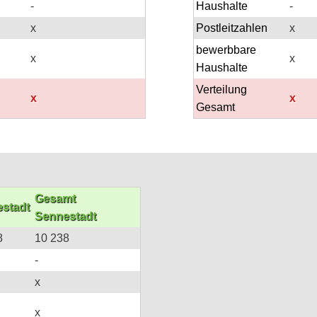
-
Haushalte
-
9
x
Postleitzahlen
x
bewerbbare
x
x
Haushalte
Verteilung
x
x
Gesamt
Gesamt
stadt
Sennestadt
8
10 238
-
9
x
x