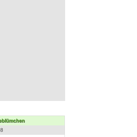
eblümchen
38