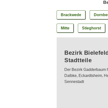
Be
Brackwede
Dornbe
Mitte
Stieghorst
Bezirk Bielefel
Stadtteile
Der Bezirk Gadderbaum hat
Dalbke, Eckardtsheim, 
Sennestadt