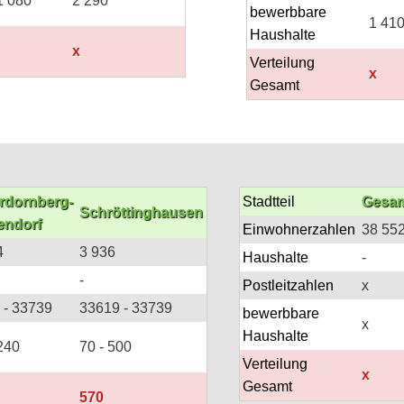
1 080
2 290
bewerbbare
1 41
Haushalte
x
Verteilung
x
Gesamt
rdornberg-
Stadtteil
Gesam
Schröttinghausen
endorf
Einwohnerzahlen
38 55
4
3 936
Haushalte
-
-
Postleitzahlen
x
 - 33739
33619 - 33739
bewerbbare
x
Haushalte
 240
70 - 500
Verteilung
x
Gesamt
570