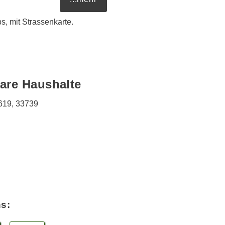
, mit Strassenkarte.
are Haushalte
619, 33739
ns: