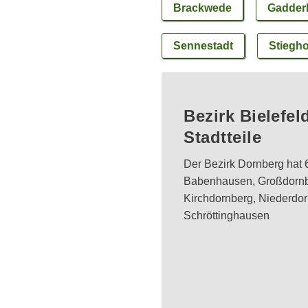
Brackwede
Gadde
Sennestadt
Stiegho
Bezirk Bielefel
Stadtteile
Der Bezirk Dornberg hat 6
Babenhausen, Großdornb
Kirchdornberg, Niederdo
Schröttinghausen