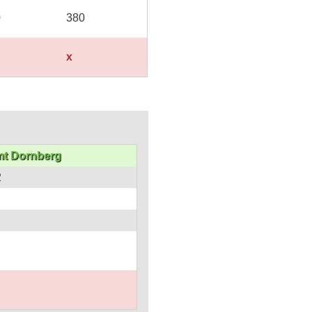
0
380
x
t Dornberg
2