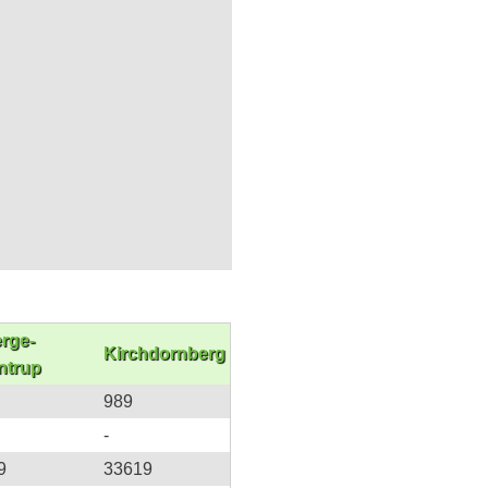
rge-
Kirchdornberg
ntrup
989
-
9
33619