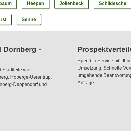
rbaum
Heepen
Jöllenbeck
Schildesche
rst
Senne
d Dornberg -
Prospektvertei
Speed to Service hilft Ihn
Umsetzung. Schnelle Vora
 Stadtteile wie
umgehende Beantwortung 
erg, Hoberge-Uerentrup,
Anfrage
rnberg-Deppendorf und