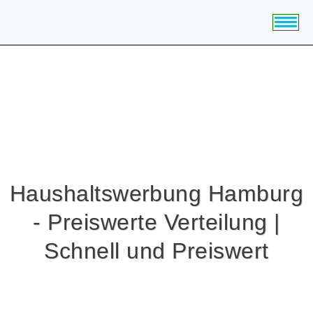
HOME
BUNDESLÄNDER
STÄDTE
DIGITALE FLYER
Haushaltswerbung Hamburg
PREISE
- Preiswerte Verteilung |
Schnell und Preiswert
ANGEBOT EINHOLEN
JOBS