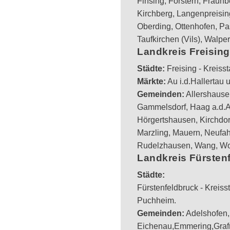
Finsing, Forstern, Fraunb
Kirchberg, Langenpreisin
Oberding, Ottenhofen, Pa
Taufkirchen (Vils), Walpe
Landkreis Freising
Städte:
Freising - Kreiss
Märkte:
Au i.d.Hallertau 
Gemeinden:
Allershause
Gammelsdorf, Haag a.d.
Hörgertshausen, Kirchdo
Marzling, Mauern, Neufah
Rudelzhausen, Wang, Wolf
Landkreis Fürsten
Städte:
Fürstenfeldbruck - Kreiss
Puchheim.
Gemeinden:
Adelshofen,
Eichenau,Emmering,Grafr