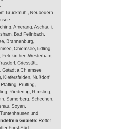
.
rf, Bruckmühl, Neubeuern
emsee.
ching, Amerang, Aschau i.
sham, Bad Feilnbach,
e, Brannenburg,
emsee, Chiemsee, Edling,
ng, Feldkirchen-Westerham,
rasdorf, Griesstätt,
, Gstadt a.Chiemsee,
, Kiefersfelden, Nußdorf
Pfaffing, Prutting,
ng, Riedering, Rimsting,
 Inn, Samerberg, Schechen,
enau, Soyen,
 Tuntenhausen und
ndefreie Gebiete:
Rotter
tter Forst-Süd.