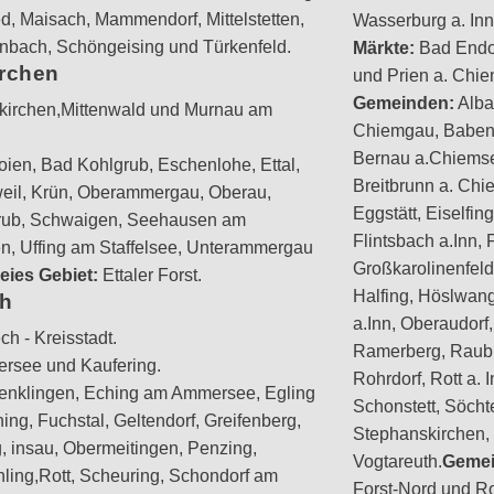
ed, Maisach, Mammendorf, Mittelstetten,
Wasserburg a. Inn
bach, Schöngeising und Türkenfeld.
Märkte:
Bad Endo
irchen
und Prien a. Chi
Gemeinden:
Alba
kirchen,Mittenwald und Murnau am
Chiemgau, Baben
Bernau a.Chiemse
ien, Bad Kohlgrub, Eschenlohe, Ettal,
Breitbrunn a. Chi
weil, Krün, Oberammergau, Oberau,
Eggstätt, Eiselfi
grub, Schwaigen, Seehausen am
Flintsbach a.Inn, F
n, Uffing am Staffelsee, Unterammergau
Großkarolinenfeld
eies Gebiet:
Ettaler Forst.
Halfing, Höslwang
ch
a.Inn, Oberaudorf, 
h - Kreisstadt.
Ramerberg, Raubli
see und Kaufering.
Rohrdorf, Rott a.
Denklingen, Eching am Ammersee, Egling
Schonstett, Söcht
ning, Fuchstal, Geltendorf, Greifenberg,
Stephanskirchen,
ng, insau, Obermeitingen, Penzing,
Vogtareuth.
Gemei
chling,Rott, Scheuring, Schondorf am
Forst-Nord und Ro