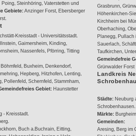
Poing, Steinhöring, Vaterstetten und
Grasbrunn, Grünw
e Gebiete:
Anzinger Forst, Ebersberger
Höhenkirchen-Sie
rst.
Kirchheim bei Mü
t
Oberhaching, Obe
hstätt-Kreisstadt - Universitätsstadt.
Planegg, Pullach i
llnstein, Gaimersheim, Kinding,
Sauerlach, Schäft
nsheim, Nassenfels, Pförring, Titting
Taufkirchen, Unte
Gemeindefreie G
 Böhmfeld, Buxheim, Denkendorf,
Grünwalder Forst 
Landkreis Ne
mehring, Hepberg, Hitzhofen, Lenting,
Schrobenha
ng, Pollenfeld, Schernfeld, Stammham,
Gemeindefreies Gebiet:
Haunstetter
Städte:
Neuburg a
Schrobenhausen.
 - Kreisstadt.
Märkte:
Burgheim
erg.
Gemeinden:
ckhorn, Buch a.Buchrain, Eitting,
Aresing, Berg im