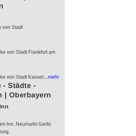
n
le von Stadt
rke von Stadt Frankfurt am
rke von Stadt Kassel:
...mehr
 - Städte -
 | Oberbayern
Inn
am Inn, Neumarkt-Sankt
burg.