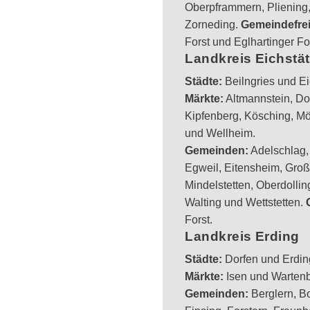
Oberpframmern, Pliening, 
Zorneding.
Gemeindefrei
Forst und Eglhartinger Fo
Landkreis Eichstät
Städte:
Beilngries und Eic
Märkte:
Altmannstein, Do
Kipfenberg, Kösching, Mör
und Wellheim.
Gemeinden:
Adelschlag,
Egweil, Eitensheim, Groß
Mindelstetten, Oberdolli
Walting und Wettstetten.
Forst.
Landkreis Erding
Städte:
Dorfen und Erding
Märkte:
Isen und Wartenb
Gemeinden:
Berglern, Bo