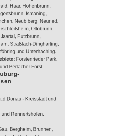
ald, Haar, Hohenbrunn,
gertsbrunn, Ismaning,
nchen, Neubiberg, Neuried,
rschleißheim, Ottobrunn,
.Isartal, Putzbrunn,
larn, Straßlach-Dingharting,
rföhring und Unterhaching.
ebiete:
Forstenrieder Park,
und Perlacher Forst.
uburg-
usen
.d.Donau - Kreisstadt und
 und Rennertshofen.
 Gau, Bergheim, Brunnen,