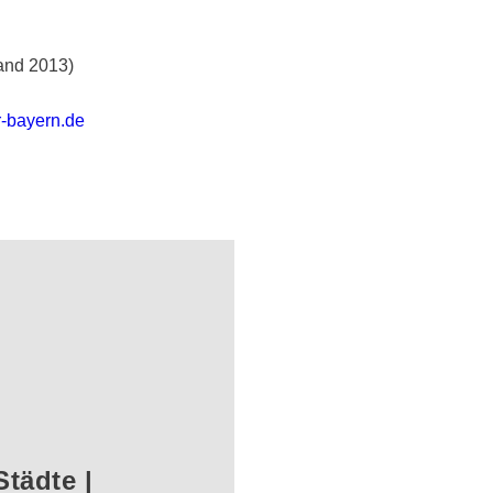
and 2013)
r-bayern.de
Städte |