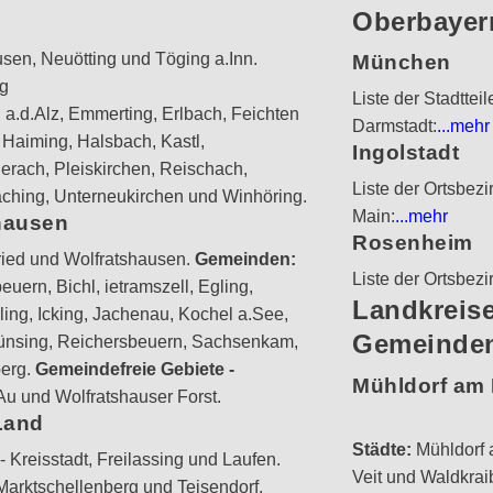
Oberbayer
usen, Neuötting und Töging a.Inn.
München
ng
Liste der Stadttei
a.d.Alz, Emmerting, Erlbach, Feichten
Darmstadt:
...mehr
, Haiming, Halsbach, Kastl,
Ingolstadt
erach, Pleiskirchen, Reischach,
Liste der Ortsbezi
aching, Unterneukirchen und Winhöring.
Main:
...mehr
hausen
Rosenheim
ried und Wolfratshausen.
Gemeinden:
Liste der Ortsbezi
uern, Bichl, ietramszell, Egling,
Landkreise
ling, Icking, Jachenau, Kochel a.See,
Gemeinden
Münsing, Reichersbeuern, Sachsenkam,
berg.
Gemeindefreie Gebiete -
Mühldorf am 
u und Wolfratshauser Forst.
Land
Städte:
Mühldorf 
 Kreisstadt, Freilassing und Laufen.
Veit und Waldkrai
arktschellenberg und Teisendorf.