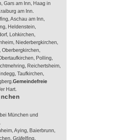
 Gars am Inn, Haag in
raiburg am Inn.
ing, Aschau am Inn,
ing, Heldenstein,
orf, Lohkirchen,
nheim, Niederbergkirchen,
, Oberbergkirchen,
bertaufkirchen, Polling,
chtmehring, Reichertsheim,
ndegg, Taufkirchen,
gberg.
Gemeindefreie
er Hart.
ünchen
bei München und
.
heim, Aying, Baierbrunn,
chen, Gräfelfing,