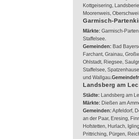
Kottgeisering, Landsberi
Moorenweis, Oberschwein
Garmisch-Partenk
Märkte:
Garmisch-Parten
Staffelsee.
Gemeinden:
Bad Bayerso
Farchant, Grainau, Groß
Ohlstadt, Riegsee, Saul
Staffelsee, Spatzenhause
und Wallgau.
Gemeindefr
Landsberg am Le
Städte:
Landsberg am Lec
Märkte:
Dießen am Ammer
Gemeinden:
Apfeldorf, 
an der Paar, Eresing, Fin
Hofstetten, Hurlach, Igli
Prittriching, Pürgen, Rei