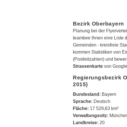
Bezirk Oberbayern
Planung bei der Flyerverteil
teambee Ihnen eine Liste d
Gemeinden - kreisfreie St
kommen Statistiken von E
(Postleitzahlen) und bewe
Strassenkarte
von Googl
Regierungsbezirk O
2015)
Bundesland:
Bayern
Sprache:
Deutsch
Fläche:
17 529,63 km²
Verwaltungssitz:
Münche
Landkreise:
20