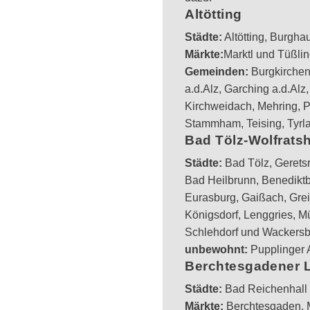
Altötting
Städte:
Altötting, Burgha
Märkte:
Marktl und Tüßli
Gemeinden:
Burgkirchen 
a.d.Alz, Garching a.d.Alz
Kirchweidach, Mehring, P
Stammham, Teising, Tyrl
Bad Tölz-Wolfrats
Städte:
Bad Tölz, Gerets
Bad Heilbrunn, Benediktbe
Eurasburg, Gaißach, Grei
Königsdorf, Lenggries, 
Schlehdorf und Wackers
unbewohnt:
Pupplinger A
Berchtesgadener 
Städte:
Bad Reichenhall -
Märkte:
Berchtesgaden, M