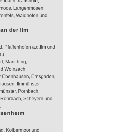
enbach, Karlshuld,
smoos, Langenmosen,
enfels, Waidhofen und
an der Ilm
, Pfaffenhofen a.d.Ilm und
au
t, Manching,
nd Wolnzach.
-Ebenhausen, Ernsgaden,
hausen, Ilmmünster,
münster, Pörnbach,
 Rohrbach, Scheyern und
.
osenheim
ng, Kolbermoor und