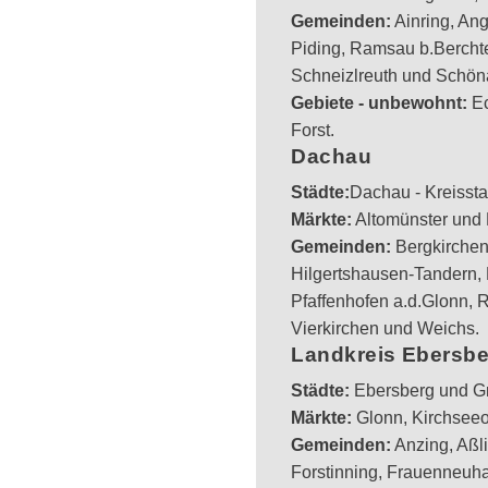
Gemeinden:
Ainring, An
Piding, Ramsau b.Bercht
Schneizlreuth und Schö
Gebiete - unbewohnt:
Ec
Forst.
Dachau
Städte:
Dachau - Kreissta
Märkte:
Altomünster und M
Gemeinden:
Bergkirchen
Hilgertshausen-Tandern, 
Pfaffenhofen a.d.Glonn
Vierkirchen und Weichs.
Landkreis Ebersb
Städte:
Ebersberg und Gr
Märkte:
Glonn, Kirchsee
Gemeinden:
Anzing, Aßl
Forstinning, Frauenneuh