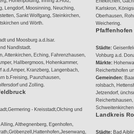
erg, Hohenpolding, Inning a.Holz,
Ehekirchen, Gach
g, Lengdorf, Moosinning, Neuching,
Karlskron, König
stetten, Sankt Wolfgang, Steinkirchen,
Oberhausen, Rohr
rtskirchen und Wörth.
Weichering.
Pfaffenhofen 
tadt und Moosburg a.d.Isar.
und Nandlstadt.
Städte:
Geisenfeld
n, Attenkirchen, Eching, Fahrenzhausen,
Vohburg a.d. Don
Amper, Hallbergmoos, Hohenkammer,
Märkte:
Hohenwar
rf a.d.Amper, Kranzberg, Langenbach,
Reichertshofen u
rn b.Freising, Paunzhausen,
Gemeinden:
Baar
ersdorf und Zolling.
rolsbach, Hettens
feldbruck
Jetzendorf, ünchs
Reichertshausen,
Schweitenkirchen
tadt,Germering - Kreisstadt,Olching und
Landkreis R
 Alling, Althegnenberg, Egenhofen,
ath,Gröbenzell,Hattenhofen,Jesenwang,
Städte:
Bad Aibli