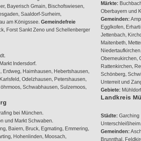
Märkte:
Buchbach,
ger, Bayerisch Gmain, Bischofswiesen,
Oberbayern und K
esgaden, Saaldorf-Surheim,
Gemeinden:
Ampf
nau am Königssee.
Gemeindefreie
Egglkofen, Erhart
k, Forst Sankt Zeno und Schellenberger
Jettenbach, Kirchd
Maitenbeth, Mette
Niedertaufkirchen
dt.
Oberneukirchen, O
arkt Indersdorf.
Rattenkirchen, Re
, Erdweg, Haimhausen, Hebertshausen,
Schönberg, Schwi
Karlsfeld, Odelzhausen, Petershausen,
Unterreit und Zan
, Röhrmoos, Schwabhausen, Sulzemoos,
Gebiete:
Mühldorf
Landkreis M
erg
afing bei München.
Städte:
Garching 
on und Markt Schwaben.
Unterschleißheim
ing, Baiern, Bruck, Egmating, Emmering,
Gemeinden:
Asch
arting, Hohenlinden, Moosach,
Brunnthal, Feldkir