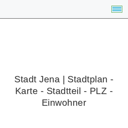
HOME
BUNDESLÄNDER
STÄDTE
DIGITALE FLYER
Stadt Jena | Stadtplan -
PREISE
Karte - Stadtteil - PLZ -
Einwohner
ANGEBOT EINHOLEN
JOBS