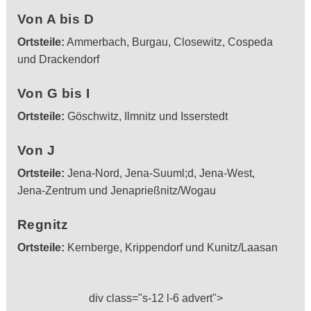
Von A bis D
Ortsteile:
Ammerbach, Burgau, Closewitz, Cospeda
und Drackendorf
Von G bis I
Ortsteile:
Göschwitz, Ilmnitz und Isserstedt
Von J
Ortsteile:
Jena-Nord, Jena-Suuml;d, Jena-West,
Jena-Zentrum und Jenaprießnitz/Wogau
Regnitz
Ortsteile:
Kernberge, Krippendorf und Kunitz/Laasan
div class="s-12 l-6 advert">