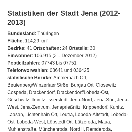
Statistiken der Stadt Jena (2012-
2013)
Bundesland:
Thüringen
Fläche:
114,29 km²
Bezirke:
41
Ortschaften:
24
Ortsteile:
30
Einwohner:
106.915 (31. Dezember 2012)
Postleitzahlen:
07743 bis 07751
Telefonvorwahlen:
03641 und 036425
statistische Bezirke:
Ammerbach Ort,
Beutenberg/Winzerlaer Strße, Burgau Ort, Closewitz,
Cospeda, Drackendorf, Drackendorf/Lobeda-Ost,
Göschwitz, Ilmnitz, Isserstedt, Jena-Nord, Jena-Süd, Jena-
West, Jena-Zentrum, Jenaprießnitz, Krippendorf, Kunitz,
Laasan, Lichtenhain Ort, Leutra, Lobeda-Altstadt, Lobeda-
Ost, Lobeda-West, Löbstedt Ort, Lützeroda, Maua,
Mühlenstraße, Münchenroda, Nord II, Remderoda,