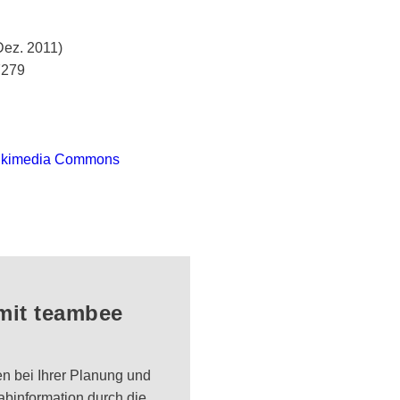
Dez. 2011)
7279
ikimedia Commons
 mit teambee
en bei Ihrer Planung und
binformation durch die