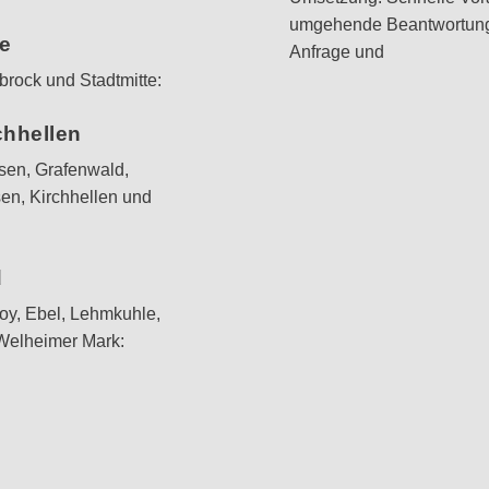
umgehende Beantwortung 
te
Anfrage und
rock und Stadtmitte:
chhellen
sen, Grafenwald,
en, Kirchhellen und
d
oy, Ebel, Lehmkuhle,
Welheimer Mark: