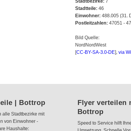
Stadtbezirke:
7
Stadtteile:
46
Einwohner:
488.005 (31. 
Postleitzahlen:
47051 - 4
Bild Quelle:
NordNordWest
[
CC-BY-SA-3.0-DE
],
via W
eile | Bottrop
Flyer verteilen
Bottrop
 alle Stadtbezirke mit
ken von Einwohner -
Speed to Service hilft Ihn
are Haushalte:
Umsetzung. Schnelle Vora